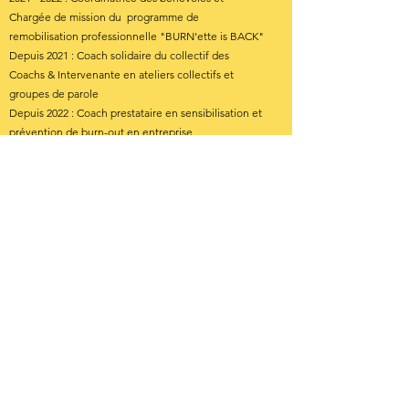
Chargée de mission du programme de
remobilisation professionnelle "BURN'ette is BACK"
Depuis 2021 : Coach solidaire du collectif des
Coachs & Intervenante en ateliers collectifs et
groupes de parole
Depuis 2022 : Coach prestataire en sensibilisation et
prévention de burn-out en entreprise
Je prends plaisir à contribuer à la
professionnalisation et l'évolution de l'association
depuis ses débuts en œuvrant pour une cause qui
me tient à cœur - la santé mentale et la qualité de
vie au travail.
Ensemble, créons le monde du travail de demain !
Faisons-connaissance