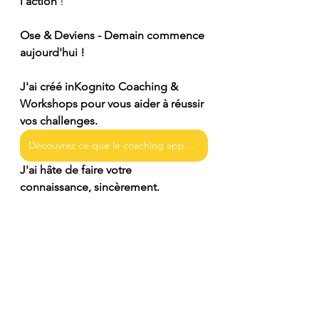
l'action
 !
Ose & Deviens - Demain commence 
aujourd'hui !
J'ai créé inKognito Coaching & 
Workshops pour vous aider à réussir 
vos challenges.
Découvrez ce que le coaching apporte à mes clients
J'ai hâte de faire votre 
connaissance, sincèrement.
Ela ;-)
Me contacter