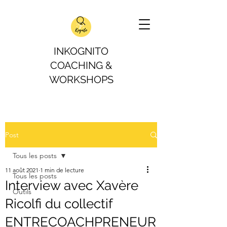
INKOGNITO
COACHING &
WORKSHOPS
Post
Tous les posts
11 août 2021
1 min de lecture
Tous les posts
Interview avec Xavère
Outils
Ricolfi du collectif
ENTRECOACHPRENEUR